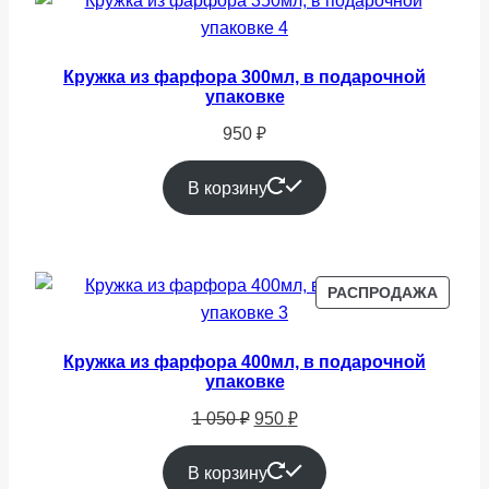
Кружка из фарфора 300мл, в подарочной
упаковке
950
₽
В корзину
ПРОД
РАСПРОДАЖА
ТОВАР
Кружка из фарфора 400мл, в подарочной
упаковке
Первоначальная
Текущая
1 050
₽
950
₽
цена
цена:
составляла
950 ₽.
В корзину