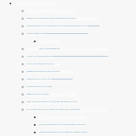
Интернет-магазин
Подарочный фарфор
Сервизы из костяного фарфора
Хранение и приготовление
Текстиль
Скатерти
Биотуалеты, расходные материалы
Инкубаторы
Мини-теплицы
Садовый инвентарь
Стремянки
Хранение
Сундуки для хранения
Cкороварки и кастрюли
Украшения для дома к новому году
Ёлочные украшения
Декоративные цветы
Новогодний текстиль