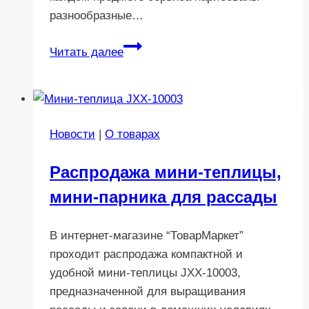
разнообразные…
Фотогалерея
Читать далее
чайного
сервиза
Lepard
Весенний
Новости
|
О товарах
сад
6
Распродажа мини-теплицы,
персон
мини-парника для рассады
14
предметов
В интернет-магазине “ТоварМаркет”
проходит распродажа компактной и
удобной мини-теплицы JXX-10003,
предназначенной для выращивания