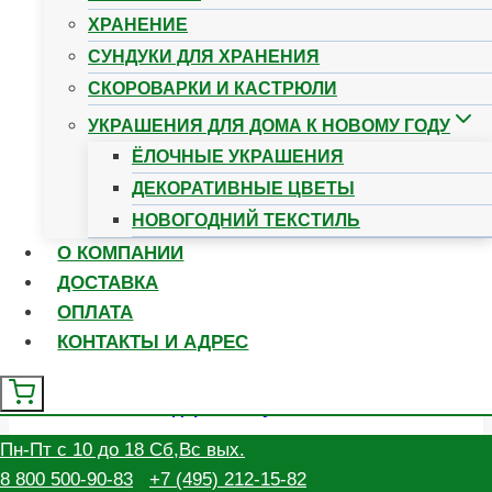
ХРАНЕНИЕ
СУНДУКИ ДЛЯ ХРАНЕНИЯ
CКОРОВАРКИ И КАСТРЮЛИ
УКРАШЕНИЯ ДЛЯ ДОМА К НОВОМУ ГОДУ
ЁЛОЧНЫЕ УКРАШЕНИЯ
ДЕКОРАТИВНЫЕ ЦВЕТЫ
НОВОГОДНИЙ ТЕКСТИЛЬ
О КОМПАНИИ
ДОСТАВКА
ОПЛАТА
КОНТАКТЫ И АДРЕС
Тарелка десертная (закусочная) из
фарфора, 2шт — диаметр 19см, в
подарочной упаковке
1 740
₽
Пн-Пт с 10 до 18 Сб,Вс выx.
8 800 500-90-83
+7 (495) 212-15-82