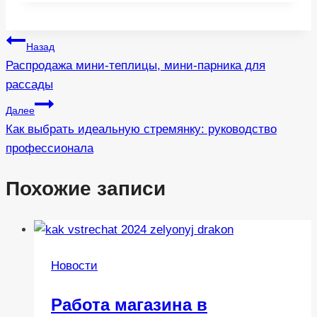
Навигация
Назад
Распродажа мини-теплицы, мини-парника для
по
рассады
записям
Далее
Как выбрать идеальную стремянку: руководство
профессионала
Похожие записи
Новости
Работа магазина в