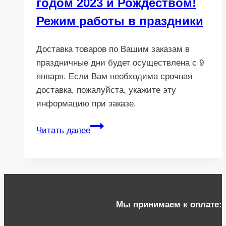
годом 2023 и Рождеством!
Режим работы в праздники
Доставка товаров по Вашим заказам в
праздничные дни будет осуществлена с 9
января. Если Вам необходима срочная
доставка, пожалуйста, укажите эту
информацию при заказе.
Поздравляем
Читать далее
с
Новым
годом
2023
и
Мы принимаем к оплате:
Рождеством!
Режим