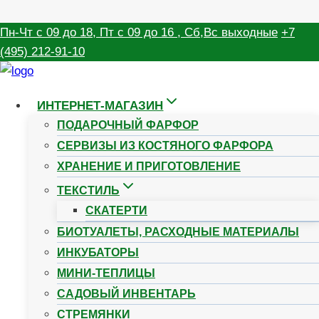
Перейти
Пн-Чт с 09 до 18, Пт с 09 до 16 , Сб,Вс выходные
+7
Новости
|
Полезная информация
|
О товарах
к
(495) 212-91-10
содержимому
Подарочный фарфор!
ИНТЕРНЕТ-МАГАЗИН
Доставка Вам начиная
ПОДАРОЧНЫЙ ФАРФОР
СЕРВИЗЫ ИЗ КОСТЯНОГО ФАРФОРА
с 03.10.2024. К
ХРАНЕНИЕ И ПРИГОТОВЛЕНИЕ
ТЕКСТИЛЬ
празднику День
СКАТЕРТИ
учителя 5 октября!
БИОТУАЛЕТЫ, РАСХОДНЫЕ МАТЕРИАЛЫ
ИНКУБАТОРЫ
МИНИ-ТЕПЛИЦЫ
САДОВЫЙ ИНВЕНТАРЬ
СТРЕМЯНКИ