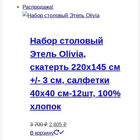
Распродажа!
Набор столовый
Этель Olivia,
скатерть 220х145 см
+/- 3 см, салфетки
40х40 см-12шт, 100%
хлопок
Первоначальная
Текущая
3 700
₽
2 805
₽
цена
цена:
В корзину