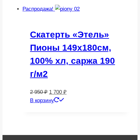
составляла
2
Распродажа!
3
805 ₽.
700 ₽.
Скатерть «Этель»
Пионы 149х180см,
100% хл, саржа 190
г/м2
Первоначальная
Текущая
2 950
₽
1 700
₽
цена
цена:
В корзину
составляла
1
2
700 ₽.
950 ₽.