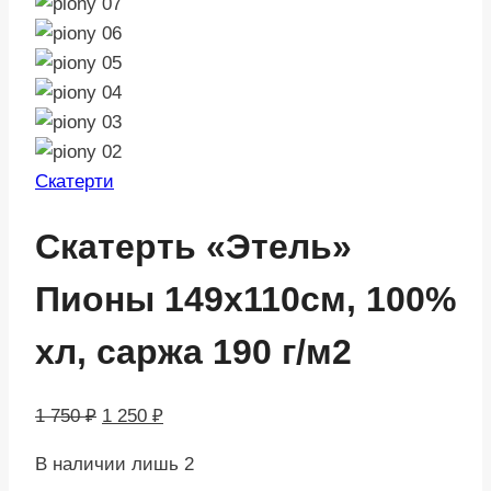
Скатерти
Скатерть «Этель»
Пионы 149х110см, 100%
хл, саржа 190 г/м2
Первоначальная
Текущая
1 750
₽
1 250
₽
цена
цена:
В наличии лишь 2
составляла
1