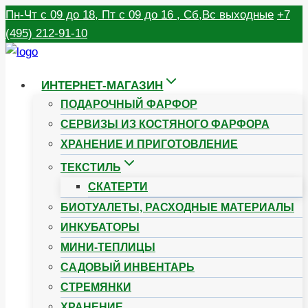
Перейти
Пн-Чт с 09 до 18, Пт с 09 до 16 , Сб,Вс выходные
+7
к
(495) 212-91-10
содержимому
ИНТЕРНЕТ-МАГАЗИН
ПОДАРОЧНЫЙ ФАРФОР
СЕРВИЗЫ ИЗ КОСТЯНОГО ФАРФОРА
ХРАНЕНИЕ И ПРИГОТОВЛЕНИЕ
ТЕКСТИЛЬ
СКАТЕРТИ
БИОТУАЛЕТЫ, РАСХОДНЫЕ МАТЕРИАЛЫ
ИНКУБАТОРЫ
МИНИ-ТЕПЛИЦЫ
САДОВЫЙ ИНВЕНТАРЬ
СТРЕМЯНКИ
ХРАНЕНИЕ