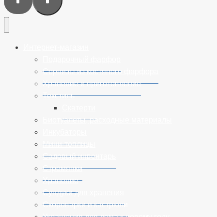
Интернет-магазин
Подарочный фарфор
Сервизы из костяного фарфора
Хранение и приготовление
Текстиль
Скатерти
Биотуалеты, расходные материалы
Инкубаторы
Мини-теплицы
Садовый инвентарь
Стремянки
Хранение
Сундуки для хранения
Cкороварки и кастрюли
Украшения для дома к новому году