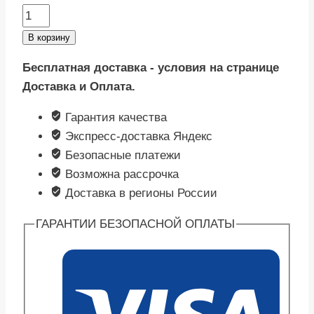
1
250 ₽.
Количество
750 ₽.
товара
В корзину
Скатерть
Бесплатная доставка - условия на странице
"Этель"
Доставка и Оплата.
Пионы
149х110см,
Гарантия качества
100%
Экспресс-доставка Яндекс
хл,
Безопасные платежи
саржа
Возможна рассрочка
190
Доставка в регионы России
г/
м2
ГАРАНТИИ БЕЗОПАСНОЙ ОПЛАТЫ